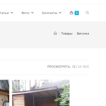
Переключи
татьи
Фото
Контакты
0
поиск
>
Товары
>
Вагонка
по
веб-
ПРОСМОТРЕТЬ:
12
24
ВСЕ
сайту