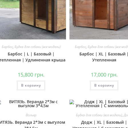
Барбос
,
Будка для собаки (все модели)
Барбос
,
Будка для собаки (все мод
Барбос | L | Базовый |
Барбос | ХL | Базовый 
тепленная | Удлиненная крыша
Утепленная
15,800
грн.
17,000
грн.
В корзину
В корзину
Вольер
Будка для собаки (все модели)
,
Д
ИТЯЗЬ. Веранда 2*3м с выгулом
Додж | ХL | Базовый |