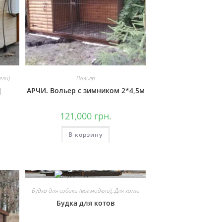
ели)
Вольер
|
АРЧИ. Вольер с зимником 2*4,5м
121,000
грн.
В корзину
Будка для собаки (все модели)
,
Для кота
Будка для котов