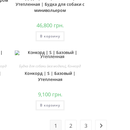
ером
Утепленная | Будка для собаки с
минивольером
46,800
грн.
В корзину
корд
Будка для собаки (все модели)
,
Конкорд
|
Конкорд | S | Базовый |
Утепленная
9,100
грн.
В корзину
1
2
3