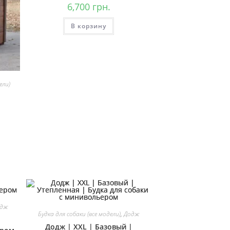
6,700
грн.
В корзину
ели)
|
одж
Будка для собаки (все модели)
,
Додж
Додж | ХХL | Базовый |