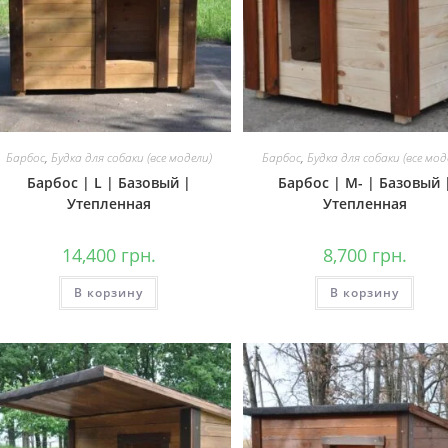
Барбос
,
Будка для собаки (все модели)
Барбос
,
Будка для собаки (все мод
Барбос | L | Базовый |
Барбос | М- | Базовый 
Утепленная
Утепленная
14,400
грн.
8,700
грн.
В корзину
В корзину