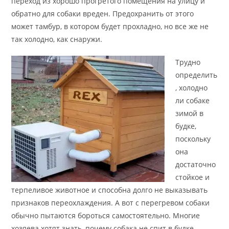
переход из хорошо прогретого помещения на улицу и
обратно для собаки вреден. Предохранить от этого
может тамбур, в котором будет прохладно, но все же не
так холодно, как снаружи.
Трудно
определить
, холодно
ли собаке
зимой в
будке,
поскольку
она
достаточно
стойкое и
терпеливое животное и способна долго не выказывать
признаков переохлаждения. А вот с перегревом собаки
обычно пытаются бороться самостоятельно. Многие
хозяева хотят знать, почему собака не спит в будке