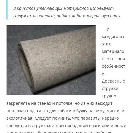
В качестве утепляющих материалов используют
стружки, пенопласт, войлок либо минеральную вату.
У
каждого из
этих
материало
в есть свои
особенност
и.
Древесные
стружки
трудно
закреплять на стенах и потолке, но из них выходит
неплохая подстилка для собаки в будку на зиму, мягкая и
экологичная. Следует помнить, что паразиты нередко
заводятся в стружках, а при попадании влаги они и вовсе
могут загнить. Лучше подсыпать стружки хвойных