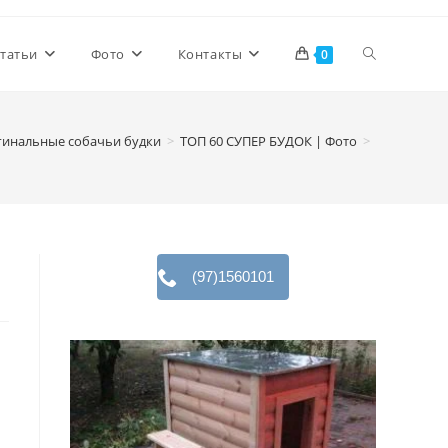
Переключи
татьи
Фото
Контакты
0
поиск
гинальные собачьи будки
>
ТОП 60 СУПЕР БУДОК | Фото
>
по
веб-
(97)1560101
сайту