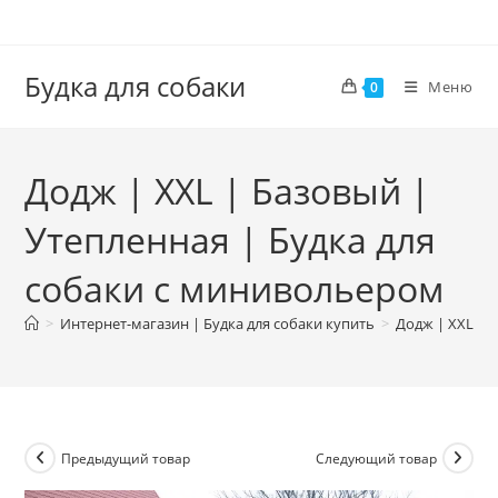
Перейти
к
содержимому
Будка для собаки
Меню
0
Додж | ХХL | Базовый |
Утепленная | Будка для
собаки с минивольером
>
Интернет-магазин | Будка для собаки купить
>
Додж | ХХL | 
Предыдущий товар
Следующий товар