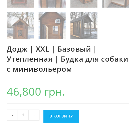
Додж | ХХL | Базовый |
Утепленная | Будка для собаки
с минивольером
46,800
грн.
Количество
-
+
В КОРЗИНУ
товара
Додж
|