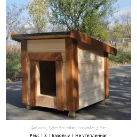
Для кота
,
Будка для собаки (все модели)
,
Рекс
Рекс | S | Базовый | Не утепленная