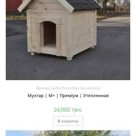
Мухтар
,
Будка для собаки (все модели)
Мухтар | М+ | Преміум | Утепленная
24,000
грн.
В корзину