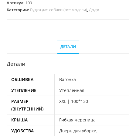
Артикул:
109
ХХL
Категории:
Будка для собаки (все модели)
,
Додж
|
Базовый
|
Утепленная
|
ДЕТАЛИ
Будка
для
Детали
собаки
с
ОБШИВКА
Вагонка
минивольером
УТЕПЛЕНИЕ
Утепленная
РАЗМЕР
XXL | 100*130
(ВНУТРЕННИЙ)
КРЫША
Гибкая черепица
УДОБСТВА
Дверь для уборки,