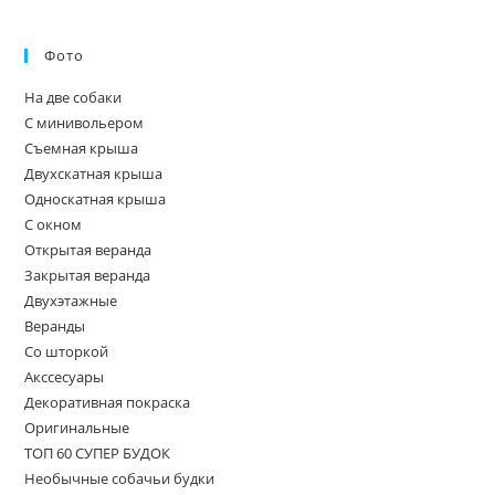
Фото
На две собаки
С минивольером
Съемная крыша
Двухскатная крыша
Односкатная крыша
С окном
Открытая веранда
Закрытая веранда
Двухэтажные
Веранды
Со шторкой
Акссесуары
Декоративная покраска
Оригинальные
ТОП 60 СУПЕР БУДОК
Необычные собачьи будки