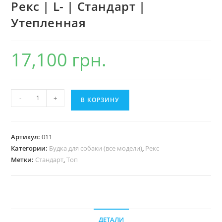
Рекс | L- | Стандарт |
Утепленная
17,100
грн.
Количество
-
+
В КОРЗИНУ
товара
Рекс
|
Артикул:
011
L-
Категории:
Будка для собаки (все модели)
,
Рекс
|
Метки:
Стандарт
,
Топ
Стандарт
|
Утепленная
ДЕТАЛИ