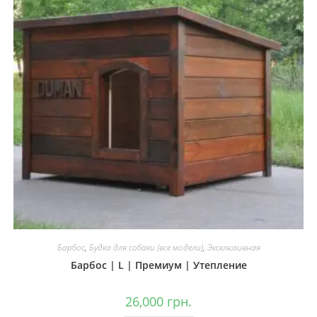
Барбос
,
Будка для собаки (все модели)
,
Эксклюзивная
Барбос | L | Премиум | Утепление
26,000
грн.