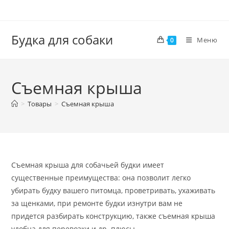
Перейти
к
содержимому
Будка для собаки
Меню
0
Съемная крыша
>
Товары
>
Съемная крыша
Съемная крыша для собачьей будки имеет
существенные преимущества: она позволит легко
убирать будку вашего питомца, проветривать, ухаживать
за щенками, при ремонте будки изнутри вам не
придется разбирать конструкцию, также съемная крыша
удобна для перевозки и др. плюсы.