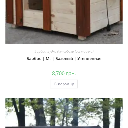
Барбос
,
Будка для собаки (все модели)
Барбос | М- | Базовый | Утепленная
8,700
грн.
В корзину