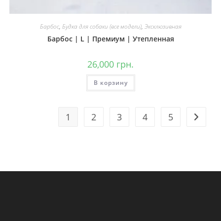
Барбос
,
Будка для собаки (все модели)
,
Эксклюзивная
Барбос | L | Премиум | Утепленная
26,000
грн.
В корзину
1
2
3
4
5