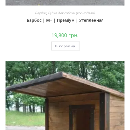
Барбос
,
Будка для собаки (все модели)
Барбос | М+ | Преміум | Утепленная
19,800
грн.
В корзину