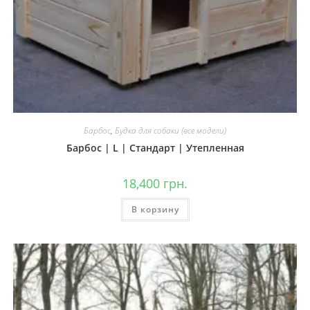
Барбос
,
Будка для собаки (все модели)
Барбос | L | Стандарт | Утепленная
18,400
грн.
В корзину