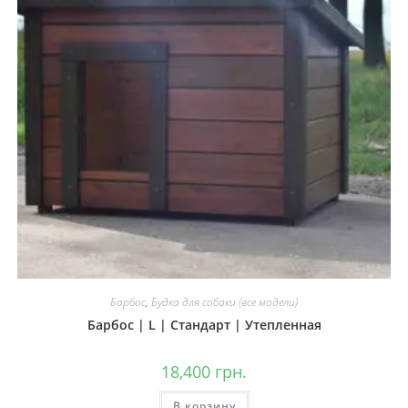
Барбос
,
Будка для собаки (все модели)
Барбос | L | Стандарт | Утепленная
18,400
грн.
В корзину