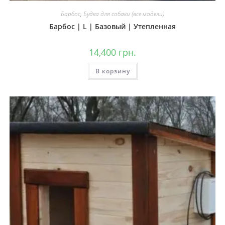
Барбос
,
Будка для собаки (все модели)
Барбос | L | Базовый | Утепленная
14,400
грн.
В корзину