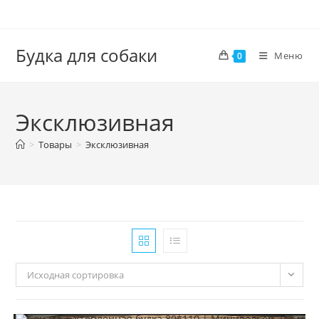
Перейти
к
содержимому
Будка для собаки
Меню
0
Эксклюзивная
>
Товары
>
Эксклюзивная
Исходная сортировка