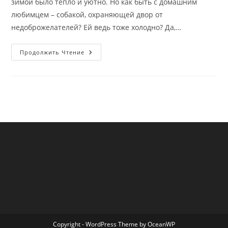
зимой было тепло и уютно. Но как быть с домашним
любимцем – собакой, охраняющей двор от
недоброжелателей? Ей ведь тоже холодно? Да,…
Утепление
Продолжить Чтение
Будки
Для
Собаки
Copyright - WordPress Theme by OceanWP