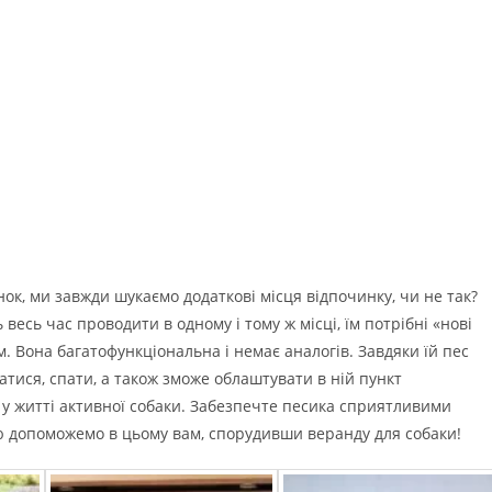
ок, ми завжди шукаємо додаткові місця відпочинку, чи не так?
весь час проводити в одному і тому ж місці, їм потрібні «нові
. Вона багатофункціональна і немає аналогів. Завдяки їй пес
гратися, спати, а також зможе облаштувати в ній пункт
у житті активної собаки. Забезпечте песика сприятливими
ю допоможемо в цьому вам, спорудивши веранду для собаки!