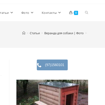
Переключи
татьи
Фото
Контакты
0
поиск
>
Статьи
>
Веранда для собаки | Фото
>
по
веб-
(97)1560101
сайту