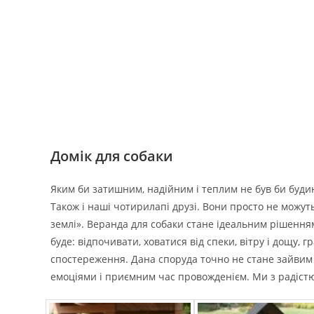
Домік для собаки
Яким би затишним, надійним і теплим не був би будин
Також і наші чотирилапі друзі. Вони просто не можуть 
землі». Веранда для собаки стане ідеальним рішенням
буде: відпочивати, ховатися від спеки, вітру і дощу, 
спостереження. Дана споруда точно не стане зайвим 
емоціями і приємним час провожденієм. Ми з радіст