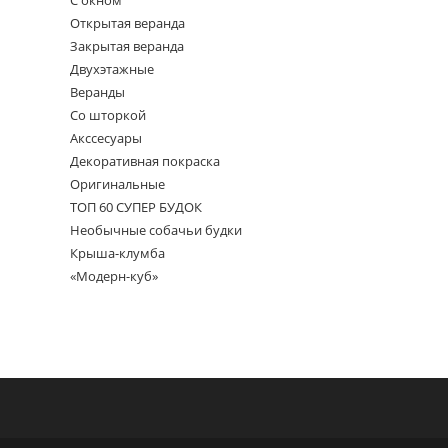
С окном
Открытая веранда
Закрытая веранда
Двухэтажные
Веранды
Со шторкой
Акссесуары
Декоративная покраска
Оригинальные
ТОП 60 СУПЕР БУДОК
Необычные собачьи будки
Крыша-клумба
«Модерн-куб»