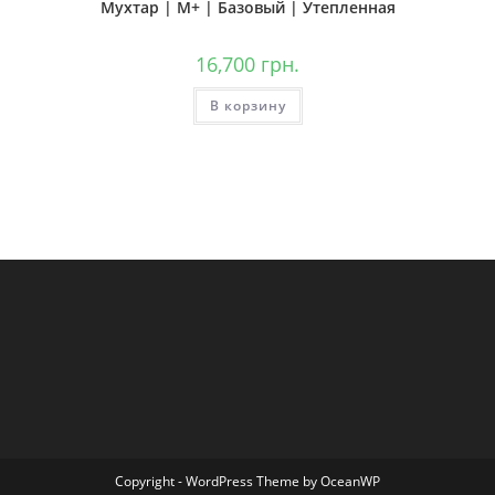
Мухтар | М+ | Базовый | Утепленная
16,700
грн.
В корзину
Copyright - WordPress Theme by OceanWP