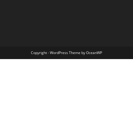
Copyright - WordPress Theme by OceanWP