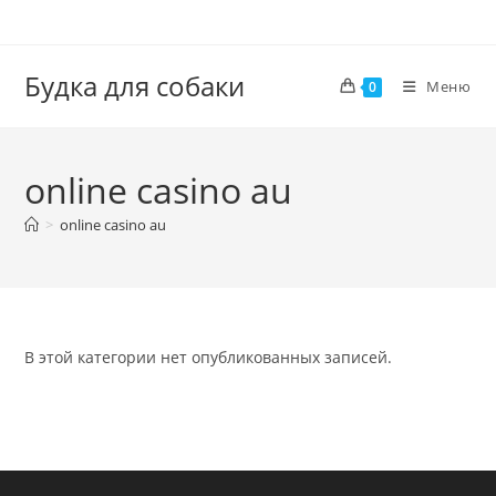
Перейти
к
содержимому
Будка для собаки
Меню
0
online casino au
>
online casino au
В этой категории нет опубликованных записей.