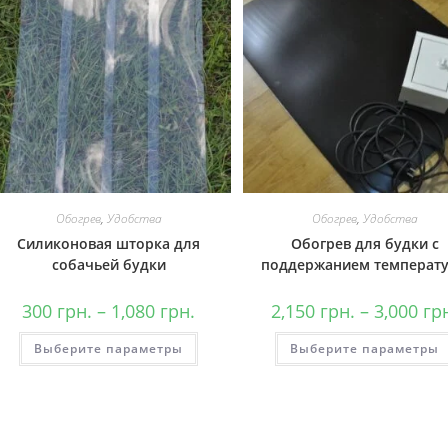
Обогрев
,
Удобства
Обогрев
,
Удобства
Силиконовая шторка для
Обогрев для будки с
собачьей будки
поддержанием температ
300
грн.
–
1,080
грн.
2,150
грн.
–
3,000
гр
Этот
Выберите параметры
Выберите параметры
товар
имеет
несколько
вариаций.
Опции
можно
выбрать