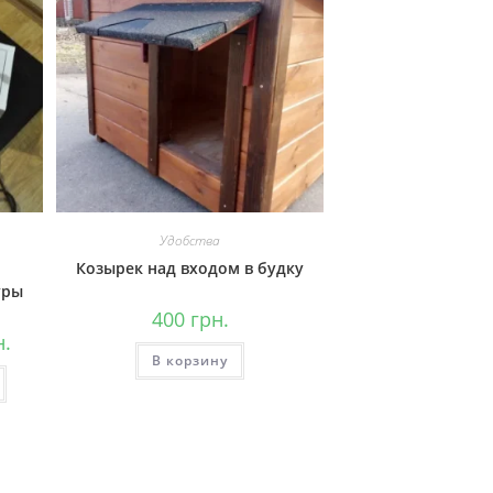
Удобства
Козырек над входом в будку
уры
400
грн.
н.
В корзину
Этот
товар
имеет
несколько
вариаций.
Опции
можно
выбрать