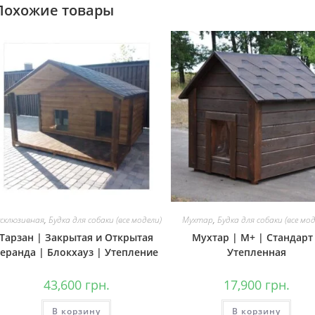
на
Похожие товары
странице
товара.
ксклюзивная
,
Будка для собаки (все модели)
Мухтар
,
Будка для собаки (все мо
Тарзан | Закрытая и Открытая
Мухтар | М+ | Стандарт
веранда | Блокхауз | Утепление
Утепленная
43,600
грн.
17,900
грн.
В корзину
В корзину