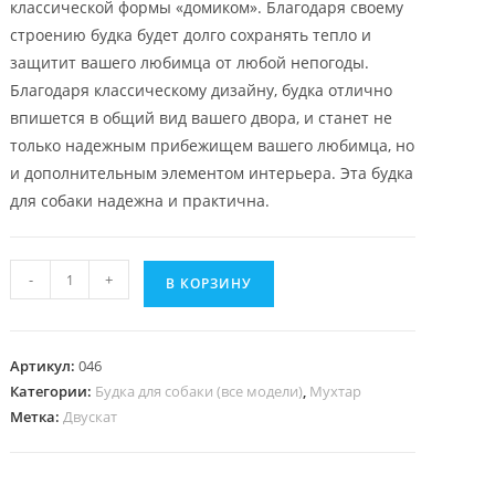
классической формы «домиком». Благодаря своему
строению будка будет долго сохранять тепло и
защитит вашего любимца от любой непогоды.
Благодаря классическому дизайну, будка отлично
впишется в общий вид вашего двора, и станет не
только надежным прибежищем вашего любимца, но
и дополнительным элементом интерьера. Эта будка
для собаки надежна и практична.
Количество
-
+
В КОРЗИНУ
товара
Мухтар
|
Артикул:
046
М-
Категории:
Будка для собаки (все модели)
,
Мухтар
|
Метка:
Двускат
Стандарт+
|
Утепленная