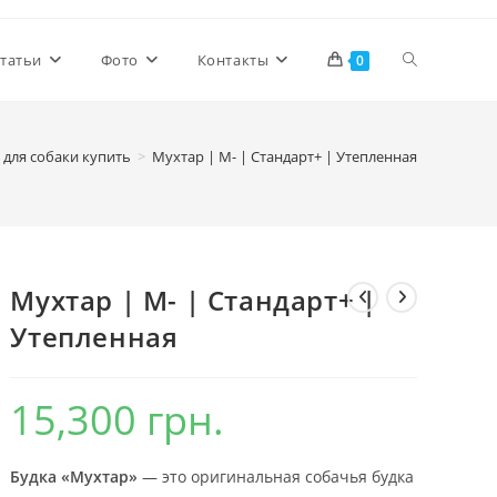
Переключи
татьи
Фото
Контакты
0
поиск
 для собаки купить
>
Мухтар | М- | Стандарт+ | Утепленная
по
Мухтар | М- | Стандарт+ |
веб-
Утепленная
сайту
15,300
грн.
Будка «Мухтар»
— это оригинальная собачья будка