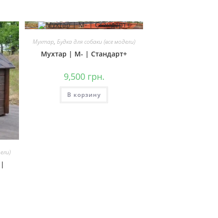
на
странице
товара.
Мухтар
,
Будка для собаки (все модели)
Мухтар | М- | Стандарт+
9,500
грн.
В корзину
дели)
 |