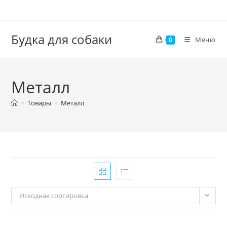
Перейти
к
содержимому
Будка для собаки
Меню
0
Металл
>
Товары
>
Металл
Исходная сортировка